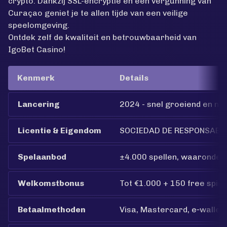
crypto. Dankzij SSL-encryptie en een vergunning van
Curaçao geniet je te allen tijde van een veilige
speelomgeving.
Ontdek zelf de kwaliteit en betrouwbaarheid van
IgoBet Casino!
Kenmerk
Details
Lancering
2024 - snel groeiend en n
Licentie & Eigendom
SOCIEDAD DE RESPONSABILID
Spelaanbod
±4.000 spellen, waaronder 
Welkomstbonus
Tot €1.000 + 150 free spins
Betaalmethoden
Visa, Mastercard, e‑wallets 