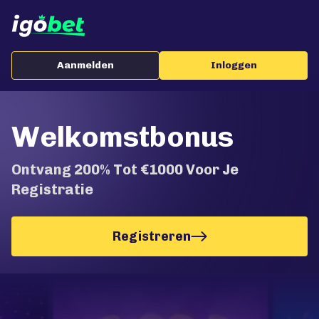
Aanmelden
Inloggen
Welkomstbonus
Ontvang 200% Tot €1000 Voor Je
Registratie
Registreren