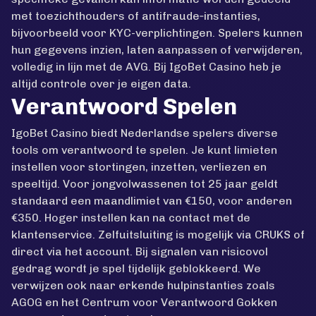
met toezichthouders of antifraude‑instanties,
bijvoorbeeld voor KYC-verplichtingen. Spelers kunnen
hun gegevens inzien, laten aanpassen of verwijderen,
volledig in lijn met de AVG. Bij IgoBet Casino heb je
altijd controle over je eigen data.
Verantwoord Spelen
IgoBet Casino biedt Nederlandse spelers diverse
tools om verantwoord te spelen. Je kunt limieten
instellen voor stortingen, inzetten, verliezen en
speeltijd. Voor jongvolwassenen tot 25 jaar geldt
standaard een maandlimiet van €150, voor anderen
€350. Hoger instellen kan na contact met de
klantenservice. Zelfuitsluiting is mogelijk via CRUKS of
direct via het account. Bij signalen van risicovol
gedrag wordt je spel tijdelijk geblokkeerd. We
verwijzen ook naar erkende hulpinstanties zoals
AGOG en het Centrum voor Verantwoord Gokken