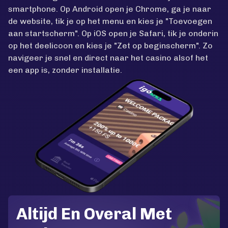
smartphone. Op Android open je Chrome, ga je naar
de website, tik je op het menu en kies je "Toevoegen
aan startscherm". Op iOS open je Safari, tik je onderin
op het deelicoon en kies je "Zet op beginscherm". Zo
navigeer je snel en direct naar het casino alsof het
een app is, zonder installatie.
Altijd En Overal Met