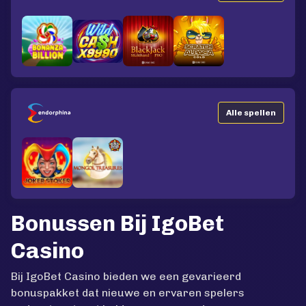
Alle spellen
Bonussen Bij IgoBet
Casino
Bij IgoBet Casino bieden we een gevarieerd
bonuspakket dat nieuwe en ervaren spelers