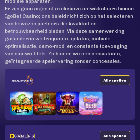
mobiele apparaten.
Er zijn geen eigen of exclusieve ontwikkelaars binnen
IgoBet Casino; ons beleid richt zich op het selecteren
van bewezen partners die kwaliteit en
betrouwbaarheid bieden. Via deze samenwerking
garanderen we frequente updates, mobiele
optimalisatie, demo-modi en constante toevoeging
van nieuwe titels. Zo bieden we een consistente,
geïntegreerde spelervaring zonder concessies.
Alle spellen
Alle spellen