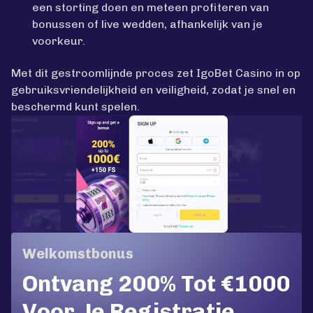
een storting doen en meteen profiteren van
bonussen of live wedden, afhankelijk van je
voorkeur.
Met dit gestroomlijnde proces zet IgoBet Casino in op
gebruiksvriendelijkheid en veiligheid, zodat je snel en
beschermd kunt spelen.
Welkomstbonus
Ontvang 200% Tot €1000
Voor Je Registratie