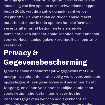
Belangrijke mijlpalen voor IgoBet Casino waren de
lancering van live spellen en sportweddenschappen
begin 2025, wat de aantrekkingskracht verder
vergrootte. De komst van de Nederlandse markt
maakte dat meer lokale spelers het platform als
serieus alternatief begonnen te zien, en de
combinatie van internationale licenties met aandacht
voor de Nederlandse gebruikers heeft de reputatie
versterkt.
Privacy &
Gegevensbescherming
IgoBet Casino beschermt jouw gegevens met SSL-
encryptie, zodat informatie veilig wordt verzonden en
opgeslagen. Alleen geautoriseerd personeel heeft
toegang, en alleen voor noodzakelijke doeleinden
zoals registratie, betalingen en verificatie.
Persoonsgegevens worden nooit verkocht. In
specifieke gevallen kan informatie worden gedeeld