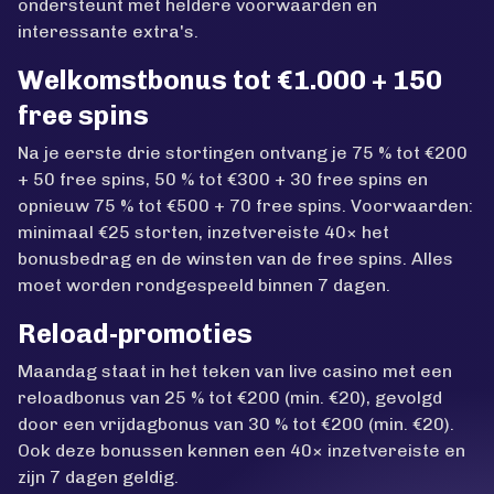
ondersteunt met heldere voorwaarden en
interessante extra's.
Welkomstbonus tot €1.000 + 150
free spins
Na je eerste drie stortingen ontvang je 75 % tot €200
+ 50 free spins, 50 % tot €300 + 30 free spins en
opnieuw 75 % tot €500 + 70 free spins. Voorwaarden:
minimaal €25 storten, inzetvereiste 40× het
bonusbedrag en de winsten van de free spins. Alles
moet worden rondgespeeld binnen 7 dagen.
Reload-promoties
Maandag staat in het teken van live casino met een
reloadbonus van 25 % tot €200 (min. €20), gevolgd
door een vrijdagbonus van 30 % tot €200 (min. €20).
Ook deze bonussen kennen een 40× inzetvereiste en
zijn 7 dagen geldig.