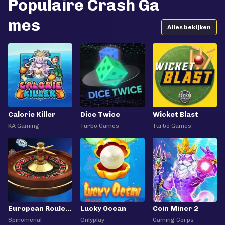
Populaire Crash Ga
Mes
Alles bekijken
Calorie Killer
Dice Twice
Wicket Blast
KA Gaming
Turbo Games
Turbo Games
European Roulette Christmas Edition
Lucky Ocean
Coin Miner 2
Spinomenal
Onlyplay
Gaming Corps